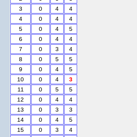
3
0
4
4
4
0
4
4
5
0
4
5
6
0
4
4
7
0
3
4
8
0
5
5
9
0
4
5
10
0
4
3
11
0
5
5
12
0
4
4
13
0
3
3
14
0
4
5
15
0
3
4