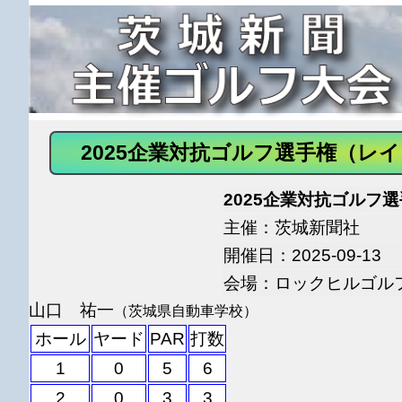
2025企業対抗ゴルフ選手権（レ
2025企業対抗ゴルフ
主催：茨城新聞社
開催日：2025-09-13
会場：ロックヒルゴル
山口 祐一
（茨城県自動車学校）
ホール
ヤード
PAR
打数
1
0
5
6
2
0
3
3