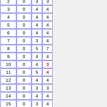
2
0
3
3
3
0
4
4
4
0
4
4
5
0
4
4
6
0
4
4
7
0
3
4
8
0
5
7
9
0
4
4
10
0
4
3
11
0
5
4
12
0
4
4
13
0
3
3
14
0
4
4
15
0
3
4