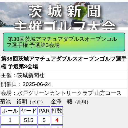
第38回茨城アマチュアダブルスオープンゴル
フ選手権 予選第3会場
第38回茨城アマチュアダブルスオープンゴルフ選手
権 予選第3会場
主催：茨城新聞社
開催日：2025-06-24
会場：水戸グリーンカントリークラブ 山方コース
菊池 裕明
金澤 毅
（水戸）
（那珂）
ホール
ヤード
PAR
打数
1
515
5
4