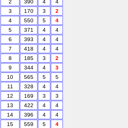
2
390
4
4
3
170
3
2
4
550
5
4
5
371
4
4
6
393
4
4
7
418
4
4
8
185
3
2
9
344
4
3
10
565
5
5
11
328
4
4
12
169
3
3
13
422
4
4
14
396
4
4
15
559
5
4