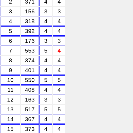
2
371
4
4
3
156
3
3
4
318
4
4
5
392
4
4
6
176
3
3
7
553
5
4
8
374
4
4
9
401
4
4
10
550
5
5
11
408
4
4
12
163
3
3
13
517
5
5
14
367
4
4
15
373
4
4