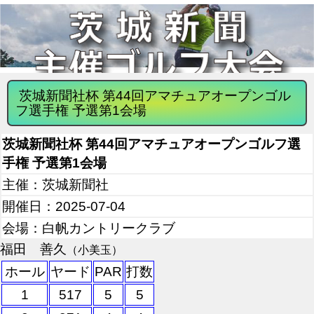
茨城新聞社杯 第44回アマチュアオープンゴル
フ選手権 予選第1会場
茨城新聞社杯 第44回アマチュアオープンゴルフ選
手権 予選第1会場
主催：茨城新聞社
開催日：2025-07-04
会場：白帆カントリークラブ
福田 善久
（小美玉）
ホール
ヤード
PAR
打数
1
517
5
5