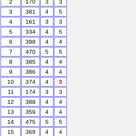
2
170
3
3
3
381
4
5
4
161
3
3
5
334
4
5
6
398
4
4
7
470
5
5
8
385
4
4
9
386
4
4
10
374
4
3
11
174
3
3
12
388
4
4
13
359
4
4
14
475
5
5
15
369
4
4