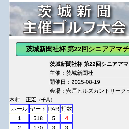
茨城新聞社杯 第22回シニアア
茨城新聞社杯 第22回シニアア
主催：茨城新聞社
開催日：2025-08-19
会場：宍戸ヒルズカントリーク
木村 正宏
（千葉）
ホール
ヤード
PAR
打数
1
518
5
4
2
170
3
3