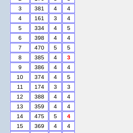
3
381
4
4
4
161
3
4
5
334
4
5
6
398
4
4
7
470
5
5
8
385
4
3
9
386
4
4
10
374
4
5
11
174
3
3
12
388
4
4
13
359
4
4
14
475
5
4
15
369
4
4