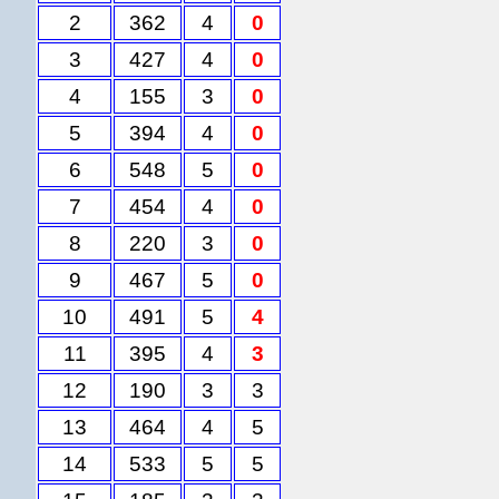
2
362
4
0
3
427
4
0
4
155
3
0
5
394
4
0
6
548
5
0
7
454
4
0
8
220
3
0
9
467
5
0
10
491
5
4
11
395
4
3
12
190
3
3
13
464
4
5
14
533
5
5