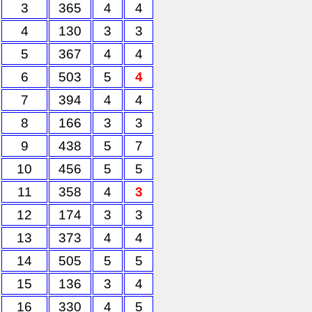
3
365
4
4
4
130
3
3
5
367
4
4
6
503
5
4
7
394
4
4
8
166
3
3
9
438
5
7
10
456
5
5
11
358
4
3
12
174
3
3
13
373
4
4
14
505
5
5
15
136
3
4
16
330
4
5