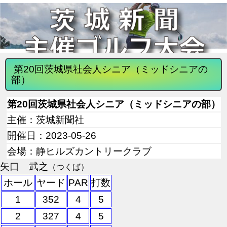
第20回茨城県社会人シニア（ミッドシニアの
部）
第20回茨城県社会人シニア（ミッドシニアの部）
主催：茨城新聞社
開催日：2023-05-26
会場：静ヒルズカントリークラブ
矢口 武之
（つくば）
ホール
ヤード
PAR
打数
1
352
4
5
2
327
4
5