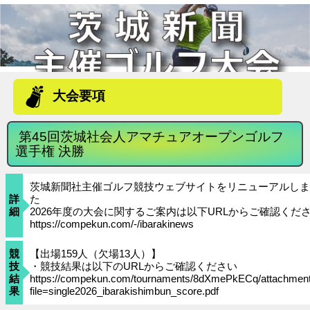
大会要項
第45回茨城社会人アマチュアオープンゴルフ
選手権 決勝
茨城新聞社主催ゴルフ競技ウェブサイトをリニューアルしま
詳
た
細
2026年度の大会に関するご案内は以下URLからご確認くだ
https://compekun.com/-/ibarakinews
競
【出場159人（欠場13人）】
技
・競技結果は以下のURLからご確認ください
結
https://compekun.com/tournaments/8dXmePkECq/attachmen
果
file=single2026_ibarakishimbun_score.pdf