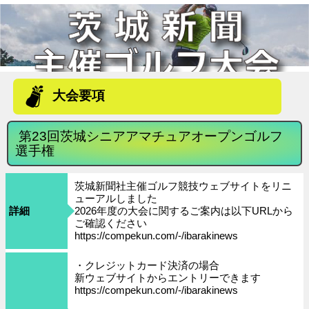
大会要項
第23回茨城シニアアマチュアオープンゴルフ
選手権
茨城新聞社主催ゴルフ競技ウェブサイトをリニ
ューアルしました
詳細
2026年度の大会に関するご案内は以下URLから
ご確認ください
https://compekun.com/-/ibarakinews
・クレジットカード決済の場合
新ウェブサイトからエントリーできます
https://compekun.com/-/ibarakinews