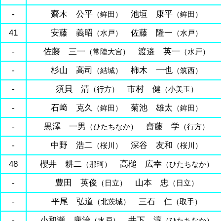
-
齋木 公平
池垣 康平
（鉾田）
（鉾田）
41
安藤 義昭
佐藤 隆一
（水戸）
（水戸）
-
佐藤 三一
渡邉 英一
（常陸大宮）
（水戸）
-
杉山 高司
柿木 一也
（結城）
（筑西）
-
須貝 清
市村 健
（行方）
（小美玉）
-
石﨑 克久
菊池 雄太
（鉾田）
（鉾田）
-
黒澤 一男
齋藤 学
（ひたちなか）
（行方）
-
中野 浩二
深谷 友和
（桜川）
（桜川）
48
櫻井 耕二
高槌 広幸
（那珂）
（ひたちなか）
-
豊田 英俊
山本 忠
（日立）
（日立）
-
平尾 弘道
三石 仁
（北茨城）
（取手）
-
小和瀬 康治
井下 淳
（水戸）
（ひたちなか）