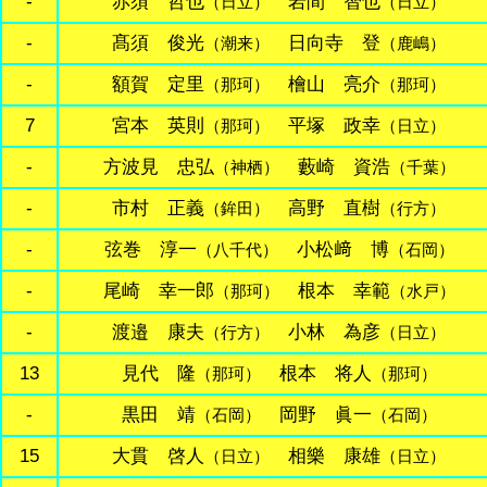
-
赤須 哲也
岩間 智也
（日立）
（日立）
-
髙須 俊光
日向寺 登
（潮来）
（鹿嶋）
-
額賀 定里
檜山 亮介
（那珂）
（那珂）
7
宮本 英則
平塚 政幸
（那珂）
（日立）
-
方波見 忠弘
藪崎 資浩
（神栖）
（千葉）
-
市村 正義
高野 直樹
（鉾田）
（行方）
-
弦巻 淳一
小松﨑 博
（八千代）
（石岡）
-
尾崎 幸一郎
根本 幸範
（那珂）
（水戸）
-
渡邉 康夫
小林 為彦
（行方）
（日立）
13
見代 隆
根本 将人
（那珂）
（那珂）
-
黒田 靖
岡野 眞一
（石岡）
（石岡）
15
大貫 啓人
相樂 康雄
（日立）
（日立）