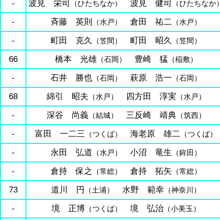
-
波見 栄司
波見 健司
（ひたちなか）
（ひたちなか
-
斉藤 英則
倉田 祐二
（水戸）
（水戸）
-
町田 克久
町田 昭久
（笠間）
（笠間）
66
橋本 光雄
豊崎 猛
（石岡）
（稲敷）
-
石井 勝也
萩原 浩一
（石岡）
（石岡）
68
綿引 昭夫
四方田 淳実
（水戸）
（水戸）
-
深谷 尚義
三反崎 靖典
（結城）
（筑西）
-
富田 一二三
海老原 雄二
（つくば）
（つくば）
-
永田 弘道
小沼 竜生
（水戸）
（鉾田）
-
倉持 保之
倉持 拓矢
（常総）
（常総）
73
道川 円
水野 範幸
（土浦）
（神奈川）
-
境 正博
境 弘治
（つくば）
（小美玉）