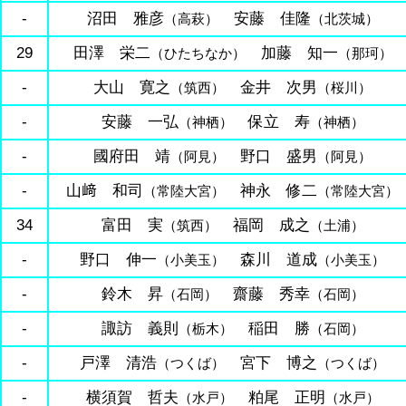
-
沼田 雅彦
安藤 佳隆
（高萩）
（北茨城）
29
田澤 栄二
加藤 知一
（ひたちなか）
（那珂）
-
大山 寛之
金井 次男
（筑西）
（桜川）
-
安藤 一弘
保立 寿
（神栖）
（神栖）
-
國府田 靖
野口 盛男
（阿見）
（阿見）
-
山﨑 和司
神永 修二
（常陸大宮）
（常陸大宮）
34
富田 実
福岡 成之
（筑西）
（土浦）
-
野口 伸一
森川 道成
（小美玉）
（小美玉）
-
鈴木 昇
齋藤 秀幸
（石岡）
（石岡）
-
諏訪 義則
稲田 勝
（栃木）
（石岡）
-
戸澤 清浩
宮下 博之
（つくば）
（つくば）
-
横須賀 哲夫
粕尾 正明
（水戸）
（水戸）