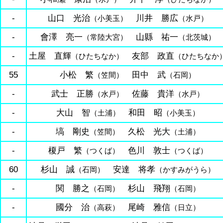
-
山口 光治
川井 勝広
（小美玉）
（水戸）
-
會澤 亮一
山縣 祐一
（常陸大宮）
（北茨城）
-
土屋 直輝
友部 政直
（ひたちなか）
（ひたちなか
55
小松 繁
田中 武
（笠間）
（石岡）
-
武士 正勝
佐藤 貴洋
（水戸）
（水戸）
-
大山 智
和田 昭
（土浦）
（小美玉）
-
塙 剛史
久松 光大
（笠間）
（土浦）
-
榎戸 繁
色川 敦士
（つくば）
（つくば）
60
杉山 誠
安達 将孝
（石岡）
（かすみがうら）
-
関 勝之
杉山 飛翔
（石岡）
（石岡）
-
國分 治
尾崎 雅信
（高萩）
（日立）