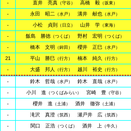
-
直井 亮真
高橋 毅
（守谷）
（坂東）
-
永田 昭二
溝井 献也
（水戸）
（水戸）
-
小松 貞則
山井 学
（日立）
（東海）
-
飯島 勝徳
野村 宏明
（つくば）
（つくば）
-
橋本 文明
櫻井 正巳
（鉾田）
（水戸）
21
平山 勝巳
楠本 純久
（行方）
（行方）
-
大盛 邦人
越川 裕史
（行方）
（行方）
-
鈴木 哲哉
鈴木 直哉
（水戸）
（水戸）
-
小川 進
宮崎 豊
（つくばみらい）
（守谷）
-
櫻井 進
酒井 徹弥
（土浦）
（土浦）
-
滝沢 真澄
瀬戸井 広
（筑西）
（筑西）
-
関口 正浩
酒井 上
（つくば）
（牛久）