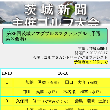
第36回茨城アマダブルススクランブル（予選
第３会場）
主催：茨城新聞社
開催日：2023-08-17
会場：ゴルフ５カントリー かさまフォレスト
予選通過：22位まで
13-18
16-18
1
加納 秀益
田口 大介
（石岡）
（石岡）
-
市川 義勝
木名瀬 和重
（水戸）
（水戸）
3
久保田 修一
染島 義明
（かすみがうら）
（土浦