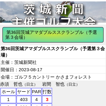
第36回茨城アマダブルススクランブル（予選
第３会場）
第36回茨城アマダブルススクランブル（予選第３会
場）
主催：茨城新聞社
開催日：2023-08-17
会場：ゴルフ５カントリー かさまフォレスト
赤須 哲也
岩間 智也
（日立）
（日立）
ホール
ヤード
PAR
打数
1
403
4
3