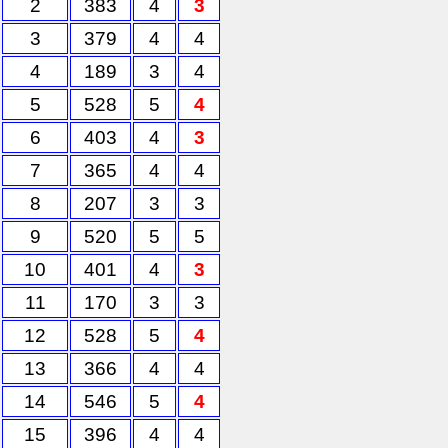
2
383
4
3
3
379
4
4
4
189
3
4
5
528
5
4
6
403
4
3
7
365
4
4
8
207
3
3
9
520
5
5
10
401
4
3
11
170
3
3
12
528
5
4
13
366
4
4
14
546
5
4
15
396
4
4